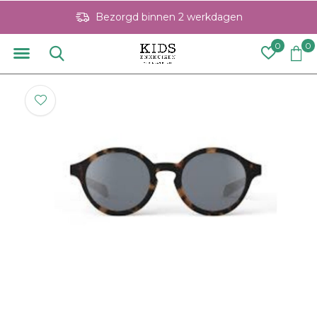
Bezorgd binnen 2 werkdagen
0
0