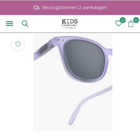
Bezorgd binnen 2 werkdagen
0
0