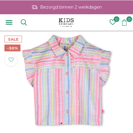
Bezorgd binnen 2 werkdagen
0
0
SALE
-30%