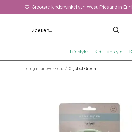
Grootste kinderwinkel van West-Friesland in En
Lifestyle
Kids Lifestyle
K
Terug naar overzicht
Grijpbal Groen