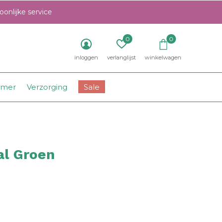
onlijke service
0
0
inloggen
verlanglijst
winkelwagen
amer
Verzorging
Sale
al Groen
0)