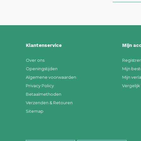
Klantenservice
Mijn ac
Over ons
Registre
Openingstijden
Mijn best
Algemene voorwaarden
Mijn verla
Privacy Policy
Vergelij
Betaalmethoden
Verzenden & Retouren
Sitemap