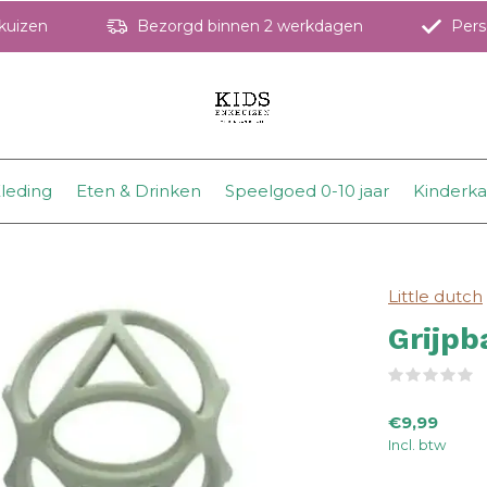
hkuizen
Bezorgd binnen 2 werkdagen
Perso
leding
Eten & Drinken
Speelgoed 0-10 jaar
Kinderk
Little dutch
Grijpb
(
€9,99
Incl. btw