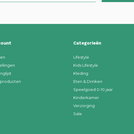
count
Categorieën
ren
Lifestyle
ellingen
Kids Lifestyle
nglijst
Kleding
k producten
Eten & Drinken
Speelgoed 0-10 jaar
Kinderkamer
Verzorging
Sale