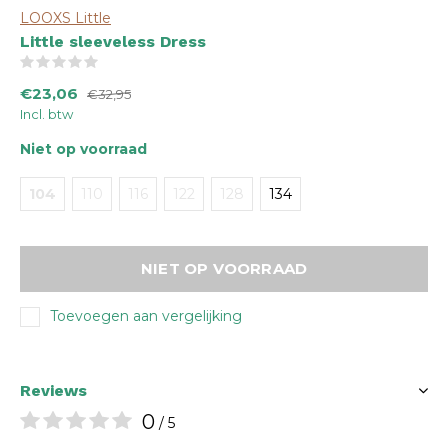
LOOXS Little
Little sleeveless Dress
(0)
€23,06
€32,95
Incl. btw
Niet op voorraad
104
110
116
122
128
134
NIET OP VOORRAAD
Toevoegen aan vergelijking
Reviews
0
/ 5