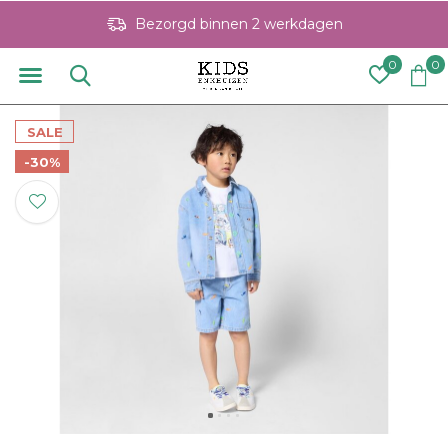
Bezorgd binnen 2 werkdagen
0
0
SALE
-30%