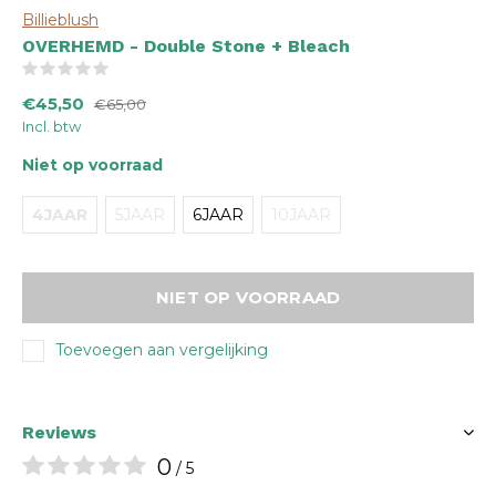
Billieblush
OVERHEMD - Double Stone + Bleach
(0)
€45,50
€65,00
Incl. btw
Niet op voorraad
4JAAR
5JAAR
6JAAR
10JAAR
NIET OP VOORRAAD
Toevoegen aan vergelijking
Reviews
0
/ 5