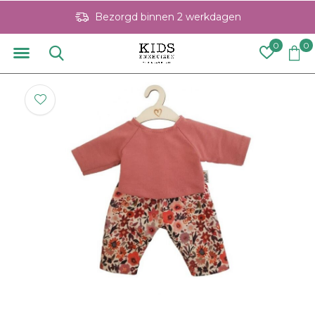
Bezorgd binnen 2 werkdagen
0
0