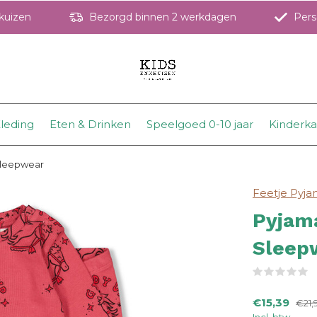
hkuizen
Bezorgd binnen 2 werkdagen
Perso
leding
Eten & Drinken
Speelgoed 0-10 jaar
Kinderk
Sleepwear
Feetje Pyj
Pyjam
Sleep
(
€15,39
€21,