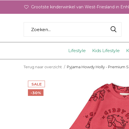
Grootste kinderwinkel van West-Friesland in En
Lifestyle
Kids Lifestyle
K
Terug naar overzicht
Pyjama Howdy Holly - Premium 
SALE
-30%