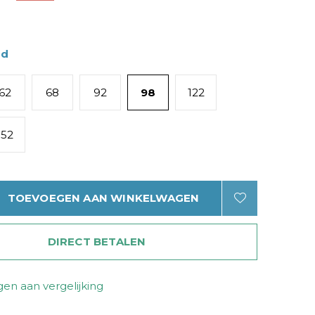
ad
62
68
92
98
122
152
TOEVOEGEN AAN WINKELWAGEN
DIRECT BETALEN
en aan vergelijking