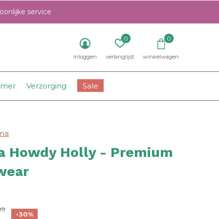
onlijke service
0
0
inloggen
verlanglijst
winkelwagen
amer
Verzorging
Sale
ama
a Howdy Holly - Premium
wear
0)
99
-30%