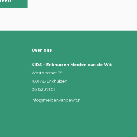
NEER
Over ons
KIDS - Enkhuizen Meiden van de Wit
Westerstraat 39
1601 AB Enkhuizen
06 152 371 01
info@meidenvandewit.nl