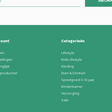
ABON
count
Categorieën
ren
Lifestyle
ellingen
Kids Lifestyle
nglijst
Kleding
k producten
Eten & Drinken
Speelgoed 0-10 jaar
Kinderkamer
Verzorging
Sale