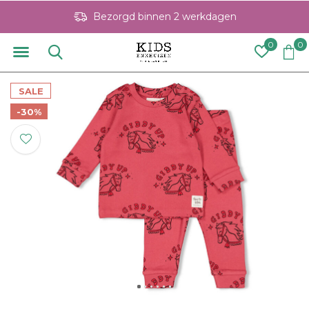
Bezorgd binnen 2 werkdagen
0
0
SALE
-30%