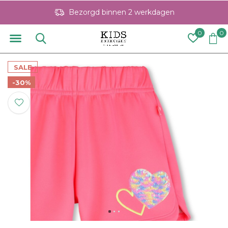
Bezorgd binnen 2 werkdagen
0
0
SALE
-30%