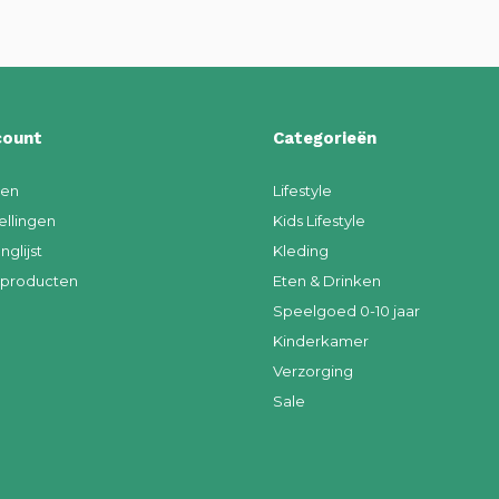
count
Categorieën
ren
Lifestyle
ellingen
Kids Lifestyle
nglijst
Kleding
k producten
Eten & Drinken
Speelgoed 0-10 jaar
Kinderkamer
Verzorging
Sale