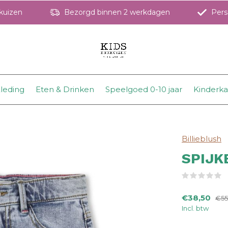
hkuizen
Bezorgd binnen 2 werkdagen
Perso
leding
Eten & Drinken
Speelgoed 0-10 jaar
Kinderk
Billieblush
SPIJK
(
€38,50
€55
Incl. btw