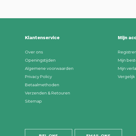
Klantenservice
Mijn ac
Over ons
Registre
Openingstijden
Mijn best
Algemene voorwaarden
Mijn verla
Privacy Policy
Vergelij
Betaalmethoden
Verzenden & Retouren
Sitemap
BEL ONS
EMAIL ONS