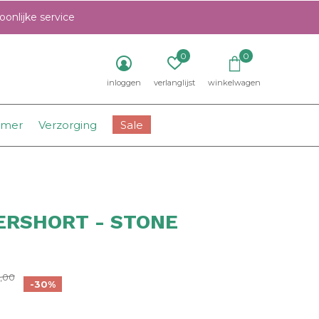
onlijke service
0
0
inloggen
verlanglijst
winkelwagen
amer
Verzorging
Sale
ERSHORT - STONE
0)
,00
-30%