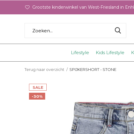
Grootste kinderwinkel van West-Friesland in En
Lifestyle
Kids Lifestyle
K
Terug naar overzicht
SPIJKERSHORT - STONE
SALE
-30%