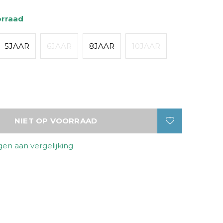
orraad
5JAAR
6JAAR
8JAAR
10JAAR
NIET OP VOORRAAD
en aan vergelijking