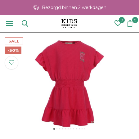
Bezorgd binnen 2 werkdagen
0
0
SALE
-30%